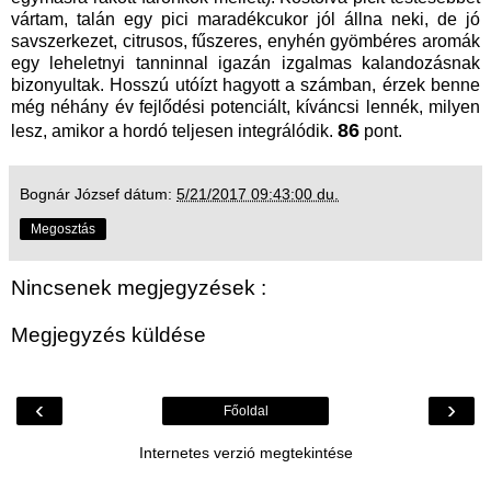
vártam, talán egy pici maradékcukor jól állna neki, de jó
savszerkezet, citrusos, fűszeres, enyhén gyömbéres aromák
egy leheletnyi tanninnal igazán izgalmas kalandozásnak
bizonyultak. Hosszú utóízt hagyott a számban, érzek benne
még néhány év fejlődési potenciált, kíváncsi lennék, milyen
86
lesz, amikor a hordó teljesen integrálódik.
pont.
Bognár József
dátum:
5/21/2017 09:43:00 du.
Megosztás
Nincsenek megjegyzések :
Megjegyzés küldése
‹
›
Főoldal
Internetes verzió megtekintése