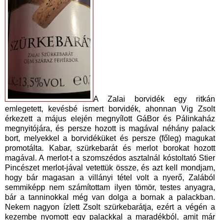
A Zalai borvidék egy ritkán
emlegetett, kevésbé ismert borvidék, ahonnan Vig Zsolt
érkezett a május elején megnyílott GáBor és Pálinkaház
megnyitójára, és persze hozott is magával néhány palack
bort, melyekkel a borvidéküket és persze (főleg) magukat
promotálta. Kabar, szürkebarát és merlot borokat hozott
magával. A merlot-t a szomszédos asztalnál kóstoltató Stier
Pincészet merlot-jával vetettük össze, és azt kell mondjam,
hogy bár magasan a villányi tétel volt a nyerő, Zalából
semmiképp nem számítottam ilyen tömör, testes anyagra,
bár a tanninokkal még van dolga a bornak a palackban.
Nekem nagyon ízlett Zsolt szürkebarátja, ezért a végén a
kezembe nyomott egy palackkal a maradékból, amit már