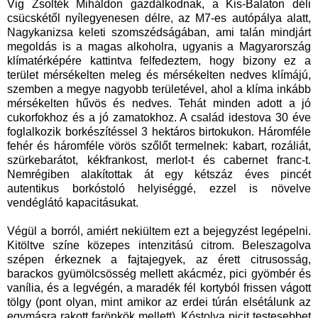
Vig Zsolték Miháldon gazdálkodnak, a Kis-Balaton déli
csücskétől nyílegyenesen délre, az M7-es autópálya alatt,
Nagykanizsa keleti szomszédságában, ami talán mindjárt
megoldás is a magas alkoholra, ugyanis a Magyarország
klímatérképére kattintva felfedeztem, hogy bizony ez a
terület mérsékelten meleg és mérsékelten nedves klímájú,
szemben a megye nagyobb területével, ahol a klíma inkább
mérsékelten hűvös és nedves. Tehát minden adott a jó
cukorfokhoz és a jó zamatokhoz. A család idestova 30 éve
foglalkozik borkészítéssel 3 hektáros birtokukon. Háromféle
fehér és háromféle vörös szőlőt termelnek: kabart, rozáliát,
szürkebarátot, kékfrankost, merlot-t és cabernet franc-t.
Nemrégiben alakítottak át egy kétszáz éves pincét
autentikus borkóstoló helyiséggé, ezzel is növelve
vendéglátó kapacitásukat.
Végül a borról, amiért nekiültem ezt a bejegyzést legépelni.
Kitöltve színe közepes intenzitású citrom. Beleszagolva
szépen érkeznek a fajtajegyek, az érett citrusosság,
barackos gyümölcsösség mellett akácméz, pici gyömbér és
vanília, és a legvégén, a maradék fél kortyból frissen vágott
tölgy (pont olyan, mint amikor az erdei túrán elsétálunk az
egymásra rakott farönkök mellett). Kóstolva picit testesebbet