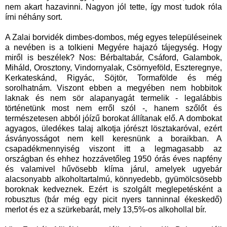
nem akart hazavinni. Nagyon jól tette, így most tudok róla
írni néhány sort.
A Zalai borvidék dimbes-dombos, még egyes településeinek
a nevében is a tolkieni Megyére hajazó tájegység. Hogy
miről is beszélek? Nos: Bérbaltabár, Csáford, Galambok,
Miháld, Orosztony, Vindornyalak, Csörnyeföld, Eszteregnye,
Kerkateskánd, Rigyác, Söjtör, Tormafölde és még
sorolhatnám. Viszont ebben a megyében nem hobbitok
laknak és nem sör alapanyagát termelik - legalábbis
történetünk most nem erről szól -, hanem szőlőt és
természetesen abból jóízű borokat állítanak elő. A dombokat
agyagos, üledékes talaj alkotja jórészt lösztakaróval, ezért
ásványosságot nem kell keresnünk a boraikban. A
csapadékmennyiség viszont itt a legmagasabb az
országban és ehhez hozzávetőleg 1950 órás éves napfény
és valamivel hűvösebb klíma járul, amelyek ugyebár
alacsonyabb alkoholtartalmú, könnyedebb, gyümölcsösebb
boroknak kedveznek. Ezért is szolgált meglepetésként a
robusztus (bár még egy picit nyers tanninnal ékeskedő)
merlot és ez a szürkebarát, mely 13,5%-os alkohollal bír.