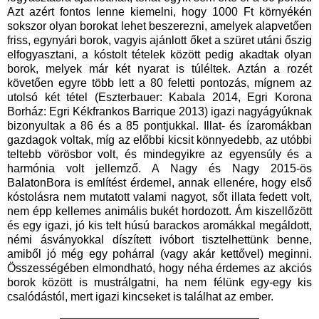
Azt azért fontos lenne kiemelni, hogy 1000 Ft környékén
sokszor olyan borokat lehet beszerezni, amelyek alapvetően
friss, egynyári borok, vagyis ajánlott őket a szüret utáni őszig
elfogyasztani, a kóstolt tételek között pedig akadtak olyan
borok, melyek már két nyarat is túléltek. Aztán a rozét
követően egyre több lett a 80 feletti pontozás, mígnem az
utolsó két tétel (Eszterbauer: Kabala 2014, Egri Korona
Borház: Egri Kékfrankos Barrique 2013) igazi nagyágyúknak
bizonyultak a 86 és a 85 pontjukkal. Illat- és ízaromákban
gazdagok voltak, míg az előbbi kicsit könnyedebb, az utóbbi
teltebb vörösbor volt, és mindegyikre az egyensúly és a
harmónia volt jellemző. A Nagy és Nagy 2015-ös
BalatonBora is említést érdemel, annak ellenére, hogy első
kóstolásra nem mutatott valami nagyot, sőt illata fedett volt,
nem épp kellemes animális bukét hordozott. Ám kiszellőzött
és egy igazi, jó kis telt húsú barackos aromákkal megáldott,
némi ásványokkal díszített ivóbort tisztelhettünk benne,
amiből jó még egy pohárral (vagy akár kettővel) meginni.
Összességében elmondható, hogy néha érdemes az akciós
borok között is mustrálgatni, ha nem félünk egy-egy kis
csalódástól, mert igazi kincseket is találhat az ember.