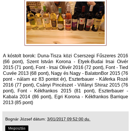
A kóstolt borok: Duna-Tisza közi Cserszegi Fűszeres 2016
(66 pont), Szent István Korona - Etyek-Budai Irsai Oivér
2015 (71 pont), Font - Irsai Olivér 2016 (72 pont), Font - Tied
Cuvée 2013 (68 pont), Nagy és Nagy - BalatonBor 2015 (76
pont - nálam ez 83 pontot ér), Eszterbauer - Káferka Rozé
2016 (77 pont), Csányi Pincészet - Villányi Shiraz 2015 (76
pont), Font - Kékfrankos 2015 (81 pont), Eszterbauer -
Kabala 2014 (86 pont), Egri Korona - Kékfrankos Barrique
2013 (85 pont)
Bognár József
dátum:
3/01/2017 09:52:00 du.
Megosztás