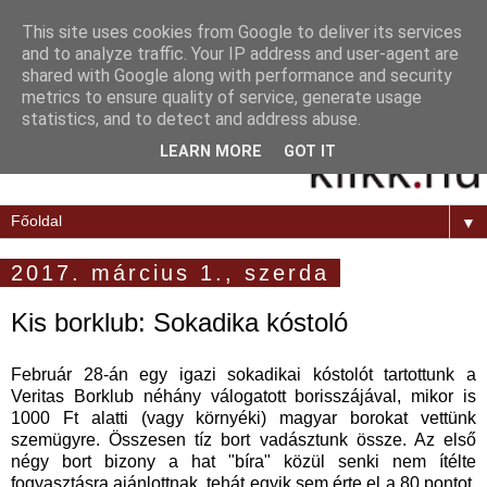
This site uses cookies from Google to deliver its services
and to analyze traffic. Your IP address and user-agent are
shared with Google along with performance and security
metrics to ensure quality of service, generate usage
statistics, and to detect and address abuse.
LEARN MORE
GOT IT
▼
2017. március 1., szerda
Kis borklub: Sokadika kóstoló
Február 28-án egy igazi sokadikai kóstolót tartottunk a
Veritas Borklub néhány válogatott borisszájával, mikor is
1000 Ft alatti (vagy környéki) magyar borokat vettünk
szemügyre. Összesen tíz bort vadásztunk össze. Az első
négy bort bizony a hat "bíra" közül senki nem ítélte
fogyasztásra ajánlottnak, tehát egyik sem érte el a 80 pontot.