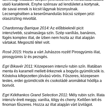
utaló karakterek. Enyhe szénsav ad lendületet a kortynak,
de savai ennek is kicsit lágynak bizonyulnak.
Lecsengésében a keserűmandulás búcsú szépen jelzi
olaszrizling mivoltát.
Chardonnay Barrique 2014:
Az előbbieknél picit
intenzívebb, szalmasárga szín. Szép vaníliás, banános,
fügés komplex illat, de ízben nem hozta az illat alapján
vártakat. Megosztó tétel volt.
Rosé 2015:
Hozta a várt Juhászos rozét! Pirosgyümis illat,
pirosgyümis íz és pezsgés.
Egri Bikavér 2011:
Közepesen intenzív rubin szín. Illatában
menta és karamell mellett érkeznek a bogyós gyümölcsök is.
Kóstolva kifejezetten jóivású vörös. Fűszeres, közepesen
testes, erdei gyümölcsök és csokoládé aromákkal hódítja a
borivót.
Egri Kékfrankos Grand Selection 2011:
Mély rubin szín. Illata
intenzív érett meggy, vanília, tölgy és cherry. Kellően telt és
finoman fűszeres. Hozza az illat alapján várt ízvilágot.