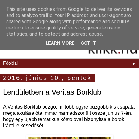
This site uses cookies from Google to deliver its services
and to analyze traffic. Your IP address and user-agent are
shared with Google along with performance and security
metrics to ensure quality of service, generate usage
statistics, and to detect and address abuse.
LEARN MORE
GOT IT
▼
2016. június 10., péntek
Lendületben a Veritas Borklub
A Veritas Borklub buzgó, mi több egyre buzgóbb kis csapata
megalakulása óta immár harmadszor ült össze június 7-én,
hogy egy újabb tematikus kóstolóval bizonyítsa a borok
iránti lelkesedését.