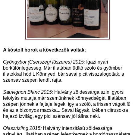
A kóstolt borok a következők voltak:
Gyöngybor (Cserszegi fűszeres) 2015:
Igazi nyári
borkülönlegesség. Már illatában üdítő szőlő és gyömbér
illatokkal hódít. Könnyed, bár savai picit visszafogottak, a
szénsav szépen lendít rajta.
Sauvignon Blanc 2015:
Halvány zöldessárga szín, gyors
lefolyás mutatja már szemünknek könnyedségét. Illatában
szépen jönnek a fajtajellegek, így a szőlő, a frissen vágott fű
és az a bizonyos macska... Savai lágyak, ízében citrusokra
hajazó ízvilág, egy pici szénsav jól állna neki.
Olaszrizling 2015:
Halvány intenzitású zöldessárga
színvilág. Illatában szépen jelentkeznek a hordóhasználatra