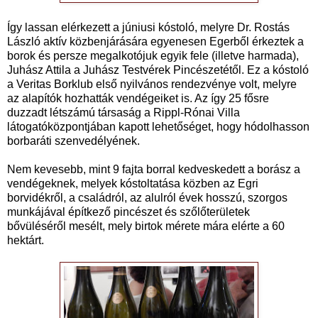
Így lassan elérkezett a júniusi kóstoló, melyre Dr. Rostás
László aktív közbenjárására egyenesen Egerből érkeztek a
borok és persze megalkotójuk egyik fele (illetve harmada),
Juhász Attila a Juhász Testvérek Pincészetétől. Ez a kóstoló
a Veritas Borklub első nyilvános rendezvénye volt, melyre
az alapítók hozhatták vendégeiket is. Az így 25 fősre
duzzadt létszámú társaság a Rippl-Rónai Villa
látogatóközpontjában kapott lehetőséget, hogy hódolhasson
borbaráti szenvedélyének.
Nem kevesebb, mint 9 fajta borral kedveskedett a borász a
vendégeknek, melyek kóstoltatása közben az Egri
borvidékről, a családról, az alulról évek hosszú, szorgos
munkájával építkező pincészet és szőlőterületek
bővüléséről mesélt, mely birtok mérete mára elérte a 60
hektárt.