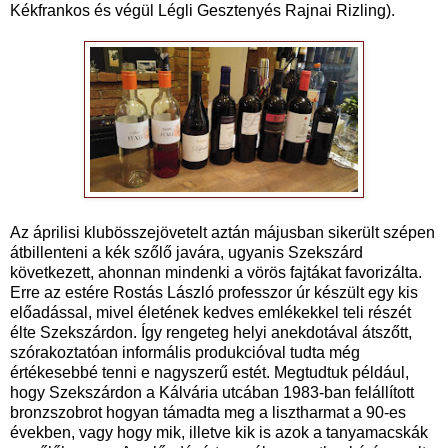
Kékfrankos és végül Légli Gesztenyés Rajnai Rizling).
Az áprilisi klubösszejövetelt aztán májusban sikerült szépen
átbillenteni a kék szőlő javára, ugyanis Szekszárd
következett, ahonnan mindenki a vörös fajtákat favorizálta.
Erre az estére Rostás László professzor úr készült egy kis
előadással, mivel életének kedves emlékekkel teli részét
élte Szekszárdon. Így rengeteg helyi anekdotával átszőtt,
szórakoztatóan informális produkcióval tudta még
értékesebbé tenni e nagyszerű estét. Megtudtuk például,
hogy Szekszárdon a Kálvária utcában 1983-ban felállított
bronzszobrot hogyan támadta meg a lisztharmat a 90-es
években, vagy hogy mik, illetve kik is azok a tanyamacskák