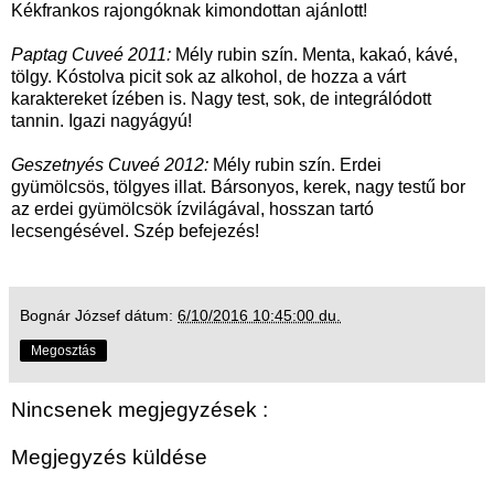
Kékfrankos rajongóknak kimondottan ajánlott!
Paptag Cuveé 2011:
Mély rubin szín. Menta, kakaó, kávé,
tölgy. Kóstolva picit sok az alkohol, de hozza a várt
karaktereket ízében is. Nagy test, sok, de integrálódott
tannin. Igazi nagyágyú!
Geszetnyés Cuveé 2012:
Mély rubin szín. Erdei
gyümölcsös, tölgyes illat. Bársonyos, kerek, nagy testű bor
az erdei gyümölcsök ízvilágával, hosszan tartó
lecsengésével. Szép befejezés!
Bognár József
dátum:
6/10/2016 10:45:00 du.
Megosztás
Nincsenek megjegyzések :
Megjegyzés küldése