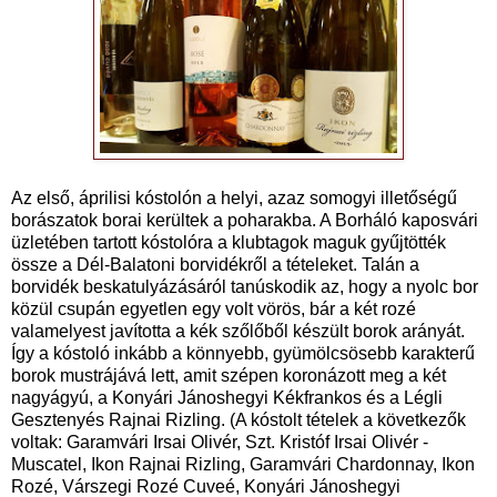
Az első, áprilisi kóstolón a helyi, azaz somogyi illetőségű
borászatok borai kerültek a poharakba. A Borháló kaposvári
üzletében tartott kóstolóra a klubtagok maguk gyűjtötték
össze a Dél-Balatoni borvidékről a tételeket. Talán a
borvidék beskatulyázásáról tanúskodik az, hogy a nyolc bor
közül csupán egyetlen egy volt vörös, bár a két rozé
valamelyest javította a kék szőlőből készült borok arányát.
Így a kóstoló inkább a könnyebb, gyümölcsösebb karakterű
borok mustrájává lett, amit szépen koronázott meg a két
nagyágyú, a Konyári Jánoshegyi Kékfrankos és a Légli
Gesztenyés Rajnai Rizling. (A kóstolt tételek a következők
voltak: Garamvári Irsai Olivér, Szt. Kristóf Irsai Olivér -
Muscatel, Ikon Rajnai Rizling, Garamvári Chardonnay, Ikon
Rozé, Várszegi Rozé Cuveé, Konyári Jánoshegyi