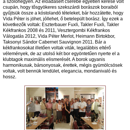
a szőlőhegyen. Az előadásért cserébe egyetlen kérése volt
csupán, hogy tősgyökeres szekszárdi borászok boraiból
gyűjtsük össze a kóstolandó tételeket, bár hozzátette, hogy
Vida Péter is jöhet, jóllehet, ő betelepült borász. Így ezek a
következők voltak: Eszterbauer Fuxli, Takler Fuxli, Takler
Kékfrankos 2008 és 2011, Vesztergombi Kékfrankos
Válogatás 2012, Vida Péter Merlot, Heimann Birtokbor,
Taksonyi Sándor Cabernet Sauvignon 2011. Bár a
kékfrankosokat illetően voltak viták, legalábbis eltérő
vélemények, de az utolsó két bor egyöntetűen nyerte el a
klubtagok maximális elismerését. A borok ugyanis
harmonikusak, bársonyosak, érettek, mégis gyümölcsösek
voltak, volt bennük lendület, elegancia, mondanivaló és
hossz.