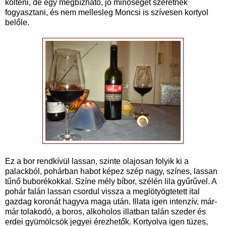
költeni, de egy megbízható, jó minőséget szeretnék
fogyasztani, és nem mellesleg Moncsi is szívesen kortyol
belőle.
Ez a bor rendkívül lassan, szinte olajosan folyik ki a
palackból, pohárban habot képez szép nagy, színes, lassan
tűnő buborékokkal. Színe mély bíbor, szélén lila gyűrűvel. A
pohár falán lassan csordul vissza a meglötyögtetett ital
gazdag koronát hagyva maga után. Illata igen intenzív, már-
már tolakodó, a boros, alkoholos illatban talán szeder és
erdei gyümölcsök jegyei érezhetők. Kortyolva igen tüzes,