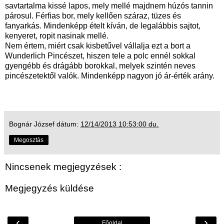
savtartalma kissé lapos, mely mellé majdnem húzós tannin
párosul. Férfias bor, mely kellően száraz, tüzes és
fanyarkás. Mindenképp ételt kíván, de legalábbis sajtot,
kenyeret, ropit nasinak mellé.
Nem értem, miért csak kisbetűvel vállalja ezt a bort a
Wunderlich Pincészet, hiszen tele a polc ennél sokkal
gyengébb és drágább borokkal, melyek szintén neves
pincészetektől valók. Mindenképp nagyon jó ár-érték arány.
Bognár József
dátum:
12/14/2013 10:53:00 du.
Megosztás
Nincsenek megjegyzések :
Megjegyzés küldése
‹
›
Főoldal