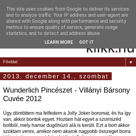
This site uses cookies from Google to deliver its services
and to analyze traffic. Your IP address and user-agent are
shared with Google along with performance and security
metrics to ensure quality of service, generate usage
statistics, and to detect and address abuse.
LEARN MORE
GOT IT
▼
2013. december 14., szombat
Wunderlich Pincészet - Villányi Bársony
Cuvée 2012
Úgy döntöttem ma felfedem a Jolly Joker boromat, és ha így
van, akkor bontok egyet. Hoztam hát egyet a szomszéd
boltból, mely hamar dugóhúzó alá is került. Ezt a bort akkor
szoktam venni, amikor nem akarok nagyobb összeget borra